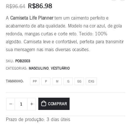
R$
86.98
R$
96.64
A
Camiseta Life Planner
tem um caimento perfeito e
acabamento de alta qualidade. Modelo na cor azul, de gola
redonda, mangas curtas e corte reto. Tecido: 100%
algodão. Camiseta leve e confortável, perfeita para transmitir
sua mensagem nas mais diversas ocasiões.
SKU:
POB2003
CATEGORIAS:
MASCULINO
,
VESTUÁRIO
TAMANHO
PP
P
M
G
GG
EXG
COMPRAR
Prazo de produção
: 3 dias úteis