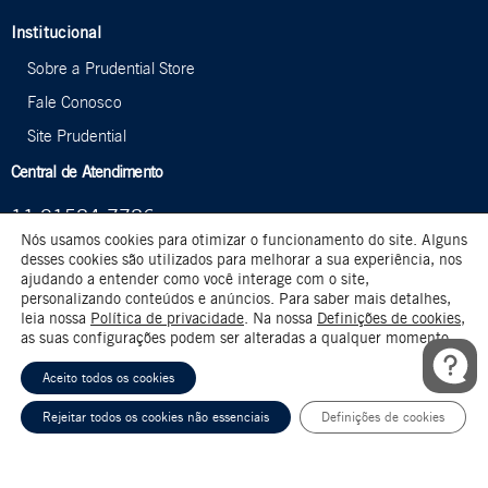
Institucional
Sobre a Prudential Store
Fale Conosco
Site Prudential
Central de Atendimento
11 91584-7786
Nós usamos cookies para otimizar o funcionamento do site. Alguns
Segunda à quinta-feita das 9h00 às 18h00 e sexta-
desses cookies são utilizados para melhorar a sua experiência, nos
feira das 9h00 às 17h00.
ajudando a entender como você interage com o site,
personalizando conteúdos e anúncios. Para saber mais detalhes,
leia nossa
Política de privacidade
. Na nossa
Definições de cookies
,
Formas de pagamento:
as suas configurações podem ser alteradas a qualquer momento.
Aceito todos os cookies
Rejeitar todos os cookies não essenciais
Definições de cookies
Prudential Store © 2025. Fabricação, logística e entrega do produto sob
responsabilidade de Majú Personalizados - CNPJ: 23.368.829/0001-47