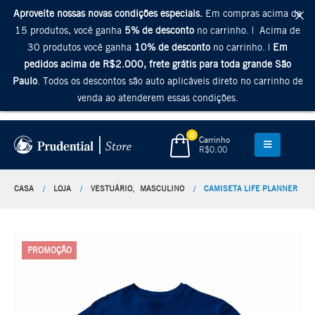
Aproveite nossas novas condições especiais.
Em compras acima de
15 produtos, você ganha
5% de desconto
no carrinho. | Acima de
30 produtos você ganha
10% de desconto
no carrinho. |
Em
pedidos acima de R$2.000, frete grátis para toda grande São
Paulo
. Todos os descontos são auto aplicáveis direto no carrinho de
venda ao atenderem essas condições.
0
Carrinho
R$
0.00
CASA
LOJA
VESTUÁRIO
,
MASCULINO
CAMISETA LIFE PLANNER
PROMOÇÃO