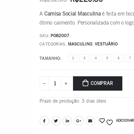
A
Camisa Social Masculina
é feita em te
ótimo caimento. Personalizada com o logot
SKU:
POB2007
CATEGORIAS:
MASCULINO
,
VESTUÁRIO
TAMANHO
2
3
4
5
6
7
COMPRAR
Prazo de produção
: 3 dias úteis
ADICIONAR