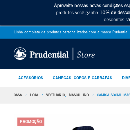
Aproveite nossas novas condições es
produtos você ganha
10% de desco
descontos sã
Linha completa de produtos personalizados com a marca Pudential.
ACESSÓRIOS
CANECAS, COPOS E GARRAFAS
DIV
CASA
LOJA
VESTUÁRIO
,
MASCULINO
CAMISA SOCIAL MA
PROMOÇÃO