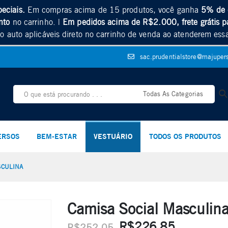
peciais.
Em compras acima de 15 produtos, você ganha
5% de 
nto
no carrinho. |
Em pedidos acima de R$2.000, frete grátis p
o auto aplicáveis direto no carrinho de venda ao atenderem ess
sac.prudentialstore@majuper
Todas As Categorias
ERSOS
BEM-ESTAR
VESTUÁRIO
TODOS OS PRODUTOS
SCULINA
Camisa Social Masculin
R$
226.85
R$
252.05