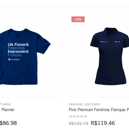
-10%
UÁRIO
MASCULINO
,
VESTUÁRIO
 Feminina Franquia Prudential
Camiseta Motivos
0
de 5
R$
119.46
R$
86.98
R$
96.64