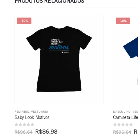
PRODUTOS RELACIONADOS
-10%
-10%
MASCULINO
,
VESTUÁRIO
FEMININO
,
VEST
Camiseta Life Planner
Polo Premium
0
de 5
0
de 5
R$
86.98
R$
96.64
R$
132.74