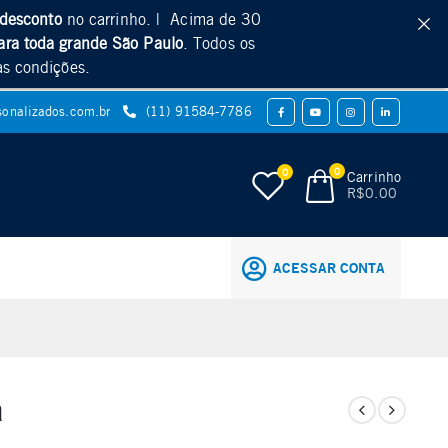
desconto
no carrinho. | Acima de 30
ara toda grande São Paulo
. Todos os
as condições.
sonalizados.com.br
(11) 91584-7786
0
0
Carrinho
R$
0.00
ACESSAR CONTA
a