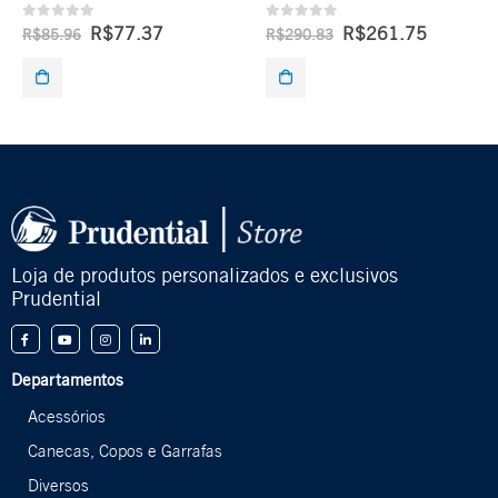
0
de 5
0
de 5
R$
77.37
R$
261.75
R$
85.96
R$
290.83
Loja de produtos personalizados e exclusivos
Prudential
Departamentos
Acessórios
Canecas, Copos e Garrafas
Diversos